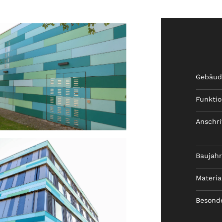
Gebäud
ansehen
Funkti
Anschri
Baujah
Materia
ansehen
Besond