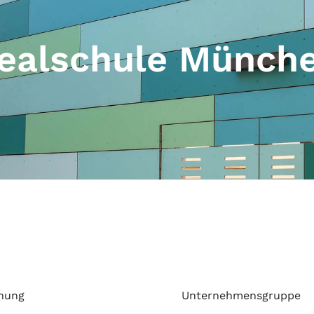
ealschule Münch
nung
Unternehmensgruppe