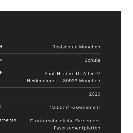
e
Realschule München
on
Schule
ft
Paul-Hindemith-Allee 7/
Heidemannstr., 80939 München
r
2020
l
2.500m² Faserzement
erheiten
12 unterscheidliche Farben der
Faserzementplatten